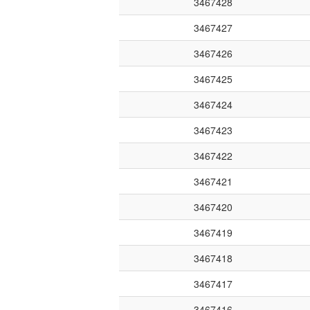
3467428
3467427
3467426
3467425
3467424
3467423
3467422
3467421
3467420
3467419
3467418
3467417
3467416