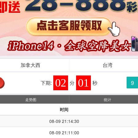
加拿大西
台湾
01
59
9
下期:
分
秒
走势图
统计
时间
08-09 21:14:30
08-09 21:11:00