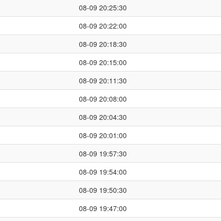
08-09 20:25:30
08-09 20:22:00
08-09 20:18:30
08-09 20:15:00
08-09 20:11:30
08-09 20:08:00
08-09 20:04:30
08-09 20:01:00
08-09 19:57:30
08-09 19:54:00
08-09 19:50:30
08-09 19:47:00