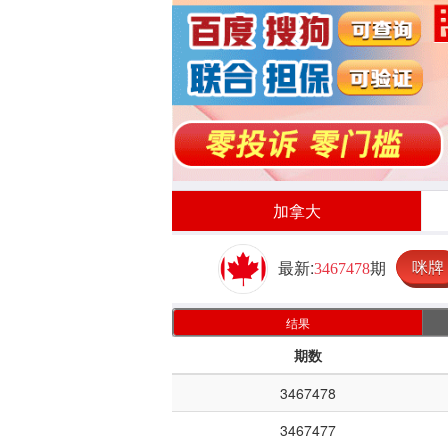
加拿大
咪牌
最新:
期
3467478
结果
期数
3467478
3467477