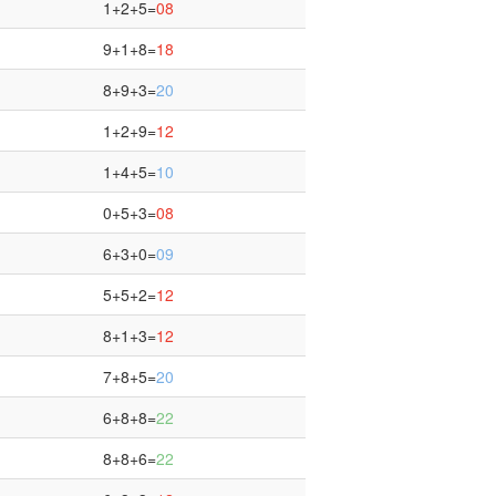
1+2+5=
08
9+1+8=
18
8+9+3=
20
1+2+9=
12
1+4+5=
10
0+5+3=
08
6+3+0=
09
5+5+2=
12
8+1+3=
12
7+8+5=
20
6+8+8=
22
8+8+6=
22