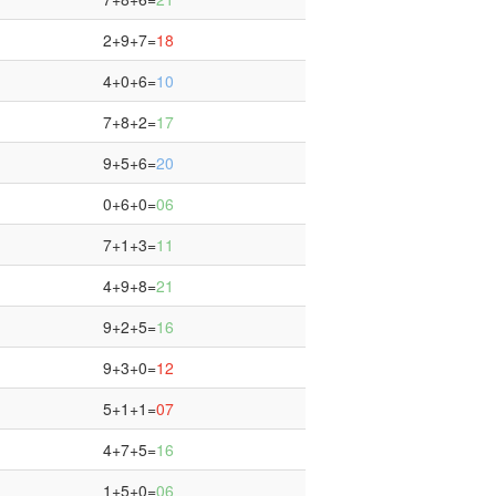
2+9+7=
18
4+0+6=
10
7+8+2=
17
9+5+6=
20
0+6+0=
06
7+1+3=
11
4+9+8=
21
9+2+5=
16
9+3+0=
12
5+1+1=
07
4+7+5=
16
1+5+0=
06